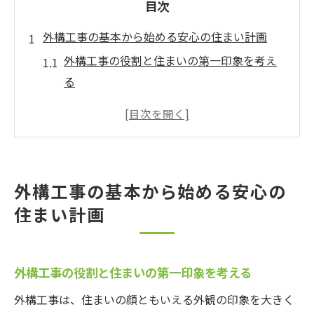
目次
外構工事の基本から始める安心の住まい計画
外構工事の役割と住まいの第一印象を考え
る
外構工事の基本範囲と依頼先の選び方を解
説
外構工事に含まれる主な施工内容を知ろう
外構工事で快適な暮らしを実現するポイン
外構工事の基本から始める安心の
ト
住まい計画
外構工事を依頼する業者の種類と特徴比較
理想を叶える外構工事の流れと基礎知識
外構工事の相談から完成までの流れを解説
外構工事の役割と住まいの第一印象を考える
理想の外構工事を実現するための事前準備
外構工事は、住まいの顔ともいえる外観の印象を大きく