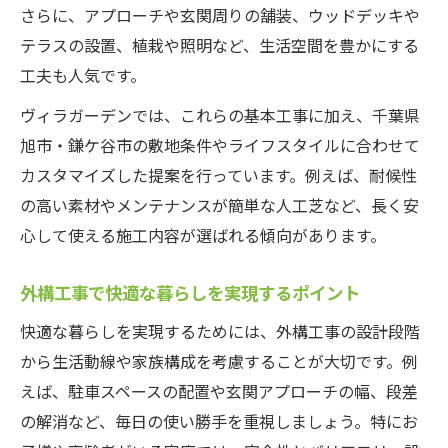
さらに、アプローチや玄関周りの舗装、ウッドデッキや
外構工事業者に事前確認したい保証内容
テラスの設置、植栽や照明など、生活空間を豊かにする
外構工事の対応範囲とアフターサービスの
工夫も人気です。
重要性
ヴィラガーデンでは、これらの基本工事に加え、千葉県
まとめとして知っておきたい外構工事の極意
旭市・鎌ケ谷市の敷地条件やライフスタイルに合わせて
外構工事で理想の住まいを実現する総まと
カスタマイズした提案を行っています。例えば、耐候性
め
の高い素材やメンテナンスが簡単な人工芝など、長く安
外構工事に関するよくある疑問を一挙解決
心して使える施工内容が選ばれる傾向があります。
外構工事の満足度アップに欠かせない要素
外構工事の計画から施工後までの流れを再
外構工事で快適な暮らしを実現するポイント
確認
快適な暮らしを実現するためには、外構工事の設計段階
外構工事の成功事例から学ぶポイント紹介
から生活動線や家族構成を考慮することが大切です。例
えば、駐車スペースの配置や玄関アプローチの幅、段差
の解消など、毎日の使い勝手を重視しましょう。特にお