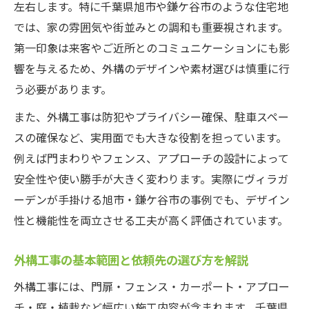
外構工事の見積もり比較で失敗しないコツ
左右します。特に千葉県旭市や鎌ケ谷市のような住宅地
専門業者に依頼する外構工事のメリットと
では、家の雰囲気や街並みとの調和も重要視されます。
は
第一印象は来客やご近所とのコミュニケーションにも影
外構工事の設計で押さえるべき基礎ポイン
響を与えるため、外構のデザインや素材選びは慎重に行
ト
う必要があります。
暮らしやすい外構工事を実現するには何が必要
また、外構工事は防犯やプライバシー確保、駐車スペー
か
スの確保など、実用面でも大きな役割を担っています。
外構工事で重視したい機能性と安全性の両
例えば門まわりやフェンス、アプローチの設計によって
立
安全性や使い勝手が大きく変わります。実際にヴィラガ
ーデンが手掛ける旭市・鎌ケ谷市の事例でも、デザイン
外構工事で暮らしやすさを高める設計ポイ
性と機能性を両立させる工夫が高く評価されています。
ント
外構工事におけるデザインと実用性のバラ
外構工事の基本範囲と依頼先の選び方を解説
ンス
外構工事には、門扉・フェンス・カーポート・アプロー
外構工事の素材選びが快適な生活を左右す
チ・庭・植栽など幅広い施工内容が含まれます。千葉県