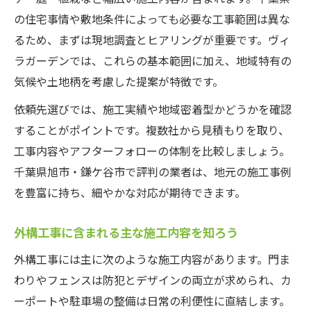
る
の住宅事情や敷地条件によっても必要な工事範囲は異な
外構工事で重視する家族構成とライフスタ
るため、まずは現地調査とヒアリングが重要です。ヴィ
イル
ラガーデンでは、これらの基本範囲に加え、地域特有の
費用を抑えて満足度を高める外構工事の工夫
気候や土地柄を考慮した提案が特徴です。
外構工事の費用を抑える見積もりの工夫
依頼先選びでは、施工実績や地域密着型かどうかを確認
外構工事でコストダウンするアイデア集
することがポイントです。複数社から見積もりを取り、
外構工事はDIYと業者依頼の使い分けが重要
工事内容やアフターフォローの体制を比較しましょう。
優先順位を絞った外構工事の進め方とは
千葉県旭市・鎌ケ谷市で評判の業者は、地元の施工事例
外構工事で得する時期と依頼のタイミング
を豊富に持ち、細やかな対応が期待できます。
外構工事の業者選びで失敗しないポイント解説
外構工事に含まれる主な施工内容を知ろう
外構工事業者の選び方と比較チェックポイ
ント
外構工事には主に次のような施工内容があります。門ま
外構工事で信頼できる業者を見極める方法
わりやフェンスは防犯とデザインの両立が求められ、カ
ーポートや駐車場の整備は日常の利便性に直結します。
外構工事の実績や口コミの見方を知ろう