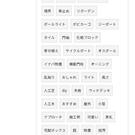
境界
車止め
リガーデン
ポールライト
ボビカーゴ
ジーポート
タイル
門袖
化粧ブロック
寄せ植え
サイクルポート
オスポール
イナバ物置
機能門柱
オーニング
乱貼り
おしゃれ
ライト
高さ
人工芝
diy
失敗
ウッドデッキ
人工木
おすすめ
屋外
小型
アプローチ
施工例
可愛い
表札
宅配ボックス
庭
物置
旭市