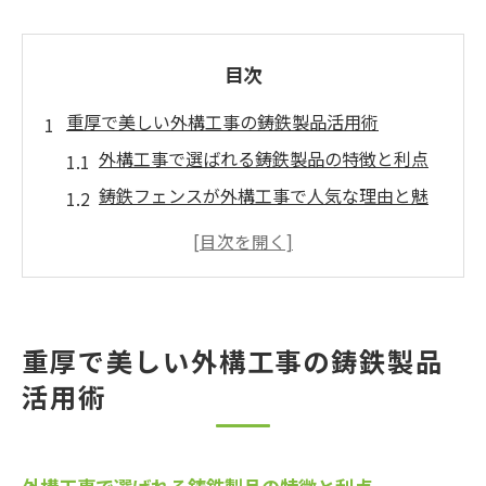
目次
重厚で美しい外構工事の鋳鉄製品活用術
外構工事で選ばれる鋳鉄製品の特徴と利点
鋳鉄フェンスが外構工事で人気な理由と魅
力
外構工事における鋳鉄製品のデザイン性の
工夫
重厚感を演出する外構工事の鋳鉄製品活用
重厚で美しい外構工事の鋳鉄製品
方法
活用術
鋳物フェンスの施工例から学ぶ外構工事の
ポイント
鋳鉄フェンス選び方や外構工事での実例紹介