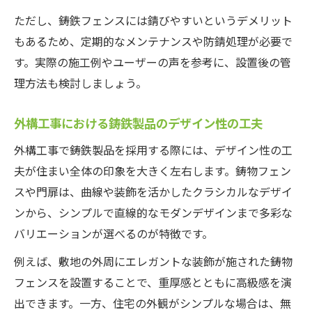
外構工事の鋳物フェンス安い物との違いに
ただし、鋳鉄フェンスには錆びやすいというデメリット
注意
もあるため、定期的なメンテナンスや防錆処理が必要で
す。実際の施工例やユーザーの声を参考に、設置後の管
鋳鉄製品の経年劣化を防ぐ外構工事の工夫
理方法も検討しましょう。
外構工事で注目される鋳鉄門扉の魅力を分析
外構工事で選ばれる鋳鉄門扉の美しさと重
外構工事における鋳鉄製品のデザイン性の工夫
厚感
外構工事で鋳鉄製品を採用する際には、デザイン性の工
鋳鉄門扉が外構工事で評価される理由と効
夫が住まい全体の印象を大きく左右します。鋳物フェン
果
スや門扉は、曲線や装飾を活かしたクラシカルなデザイ
鋳物門扉の施工例で見る外構工事の実績と
ンから、シンプルで直線的なモダンデザインまで多彩な
満足度
バリエーションが選べるのが特徴です。
外構工事で鋳鉄門扉を使うと防犯性も向上
例えば、敷地の外周にエレガントな装飾が施された鋳物
外構工事における鋳鉄門扉のデザイン事例
フェンスを設置することで、重厚感とともに高級感を演
紹介
出できます。一方、住宅の外観がシンプルな場合は、無