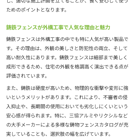
し、適切な施工計画を立てることが、長く安心して使う
感
ためのポイントとなります。
外構工事に最適な鋳鉄製品の耐久テスト結
果
鋳鉄フェンスが外構工事で人気な理由と魅力
鋳物フェンスの長寿命化と外構工事の工夫
鋳鉄フェンスは外構工事の中でも特に人気が高い製品で
点
す。その理由は、外観の美しさと防犯性の両立、そして
外構工事で耐久性を重視した鋳鉄製品の選
高い耐久性にあります。鋳鉄フェンスは細部まで美しく
び方
成形できるため、住宅の外観を格調高く演出できる点が
評価されています。
よくある鋳鉄製品のデメリットと対策とは
鋳物フェンスのデメリットを外構工事で抑
また、鋳鉄は硬度が高いため、物理的な衝撃や変形に強
える工夫
いというメリットがあります。これにより、不審者の侵
外構工事で直面する鋳鉄製品の重さ対策と
入抑止や、長期間の使用においても劣化しにくいという
コツ
安心感が得られます。特に、三協アルミやリクシルなど
の大手メーカーによる多様な鋳物フェンスカタログが充
鋳鉄製品の錆びを防ぐ外構工事でのメンテ
実していることも、選択肢の幅を広げています。
ナンス術