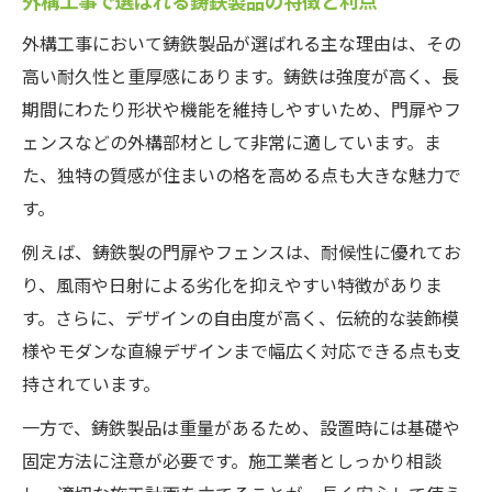
外構工事で選ばれる鋳鉄製品の特徴と利点
外構工事で失敗しない鋳鉄フェンス選定基
外構工事において鋳鉄製品が選ばれる主な理由は、その
準
高い耐久性と重厚感にあります。鋳鉄は強度が高く、長
鋳物フェンスのカタログを活用した外構工
期間にわたり形状や機能を維持しやすいため、門扉やフ
事の比較術
ェンスなどの外構部材として非常に適しています。ま
外構工事の施工例に学ぶ鋳鉄フェンスの選
た、独特の質感が住まいの格を高める点も大きな魅力で
び方
す。
鋳物フェンスのデメリットを外構工事で克
例えば、鋳鉄製の門扉やフェンスは、耐候性に優れてお
服する方法
り、風雨や日射による劣化を抑えやすい特徴がありま
外構工事で安い鋳物フェンスを上手に選ぶ
す。さらに、デザインの自由度が高く、伝統的な装飾模
ポイント
様やモダンな直線デザインまで幅広く対応できる点も支
耐久性希望なら外構工事に鋳鉄製品をおすすめ
持されています。
外構工事で鋳鉄製品を選ぶときの耐久性チ
一方で、鋳鉄製品は重量があるため、設置時には基礎や
ェック
固定方法に注意が必要です。施工業者としっかり相談
鋳鉄製品の耐久性が外構工事に与える安心