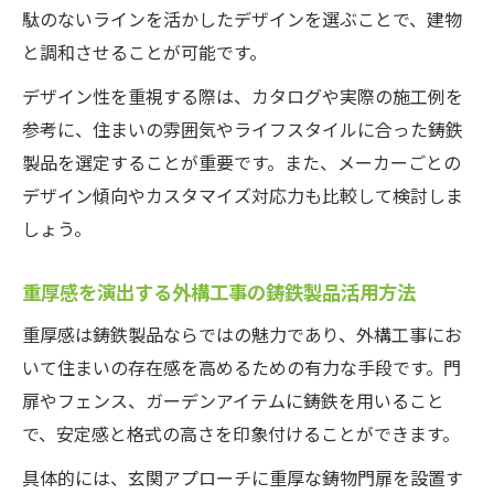
鋳物フェンスの読み方や特徴をやさしく解説
駄のないラインを活かしたデザインを選ぶことで、建物
外構工事でよく使う鋳物フェンスの読み方
と調和させることが可能です。
を解説
デザイン性を重視する際は、カタログや実際の施工例を
鋳物フェンスの特徴を外構工事目線でやさ
参考に、住まいの雰囲気やライフスタイルに合った鋳鉄
しく紹介
製品を選定することが重要です。また、メーカーごとの
外構工事に適した鋳物フェンスの種類と選
デザイン傾向やカスタマイズ対応力も比較して検討しま
び方
しょう。
鋳物フェンスのカタログ活用術と外構工事
のコツ
重厚感を演出する外構工事の鋳鉄製品活用方法
外構工事で役立つ鋳物フェンスの豆知識
重厚感は鋳鉄製品ならではの魅力であり、外構工事にお
いて住まいの存在感を高めるための有力な手段です。門
扉やフェンス、ガーデンアイテムに鋳鉄を用いること
で、安定感と格式の高さを印象付けることができます。
具体的には、玄関アプローチに重厚な鋳物門扉を設置す