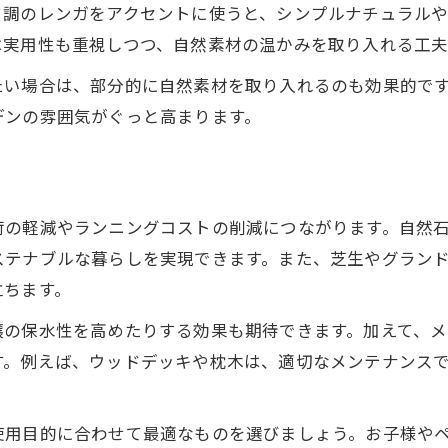
外構工事で安い素材を活かしたデザイン術
ク調のレンガをアクセントに使うと、シンプルナチュラル
コンクリート以外のアプローチ施工術
は実用性も重視しつつ、自然素材の温かみを取り入れる工夫
外構工事でコンクリート以外の素材選択術
たい場合は、部分的に自然素材を取り入れるのも効果的で
外構工事で映えるナチュラルアプローチの作り方
デンの雰囲気がぐっと高まります。
外構工事で人気の石や木材アプローチ実例
外構工事でおしゃれなアプローチに仕上げる方法
外構工事で透水性や防草効果を高める素材活用
荷の軽減やランニングコストの削減につながります。自然
自然石や木材でおしゃれな庭を実現
ステナブルな暮らしを実現できます。また、芝生やグラン
外構工事で自然石を使ったおしゃれな庭づくり
立ちます。
外構工事で木材の温もりを活かすデザイン術
壌の保水性を高めたりする効果も期待できます。加えて、
外構工事で映える石の使い方とコツを紹介
す。例えば、ウッドデッキや枕木は、適切なメンテナンス
外構工事とナチュラルモダンな庭の実践ポイント
外構工事で簡単にできるアンティーク風ガーデン
使用目的に合わせて最適なものを選びましょう。お子様や