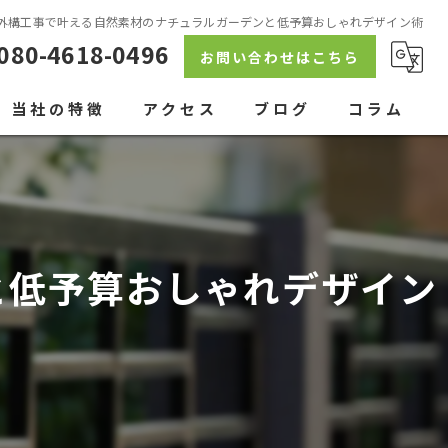
外構工事で叶える自然素材のナチュラルガーデンと低予算おしゃれデザイン術
080-4618-0496
お問い合わせはこちら
当社の特徴
アクセス
ブログ
コラム
駐車場
ウッドデッキ
と低予算おしゃれデザイン
ブロック塀
人工芝
アプローチ