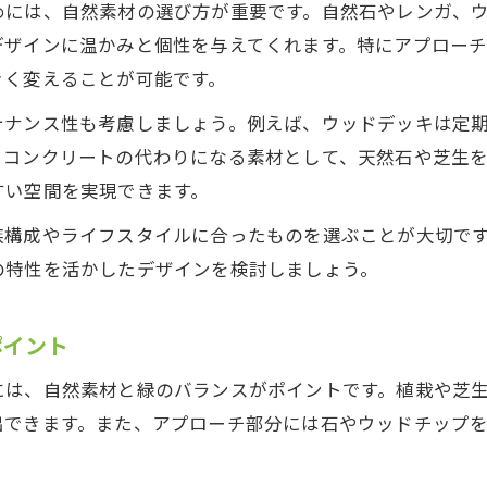
めには、自然素材の選び方が重要です。自然石やレンガ、
外構工事で自然石や木材の良さを引き出すコツ
デザインに温かみと個性を与えてくれます。特にアプロー
外構工事で叶う温かみのある空間演出
きく変えることが可能です。
外構工事と自然素材でつくる温かみ空間の演出法
テナンス性も考慮しましょう。例えば、ウッドデッキは定
外構工事の工夫で暮らしに馴染む庭を作るコツ
、コンクリートの代わりになる素材として、天然石や芝生
外構工事に合うナチュラルガーデンデザインの提
すい空間を実現できます。
外構工事で家族が集う心地よい空間づくり
族構成やライフスタイルに合ったものを選ぶことが大切で
外構工事で低予算でも温かみを出す方法
の特性を活かしたデザインを検討しましょう。
素材選びが光るシンプルナチュラル外構
外構工事で選ぶべきシンプルナチュラル素材とは
ポイント
外構工事で人気の自然素材の使い方を解説
には、自然素材と緑のバランスがポイントです。植栽や芝
外構工事のポイントは素材選びとバランス感覚
出できます。また、アプローチ部分には石やウッドチップ
外構工事で作るナチュラルモダンな外観の秘訣