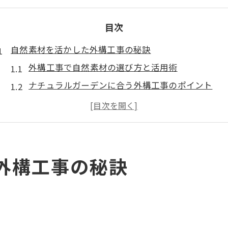
目次
自然素材を活かした外構工事の秘訣
外構工事で自然素材の選び方と活用術
ナチュラルガーデンに合う外構工事のポイント
外構工事でエコな素材を選ぶメリット
外構工事で表現する温かみある雰囲気の作り方
外構工事の成功例に学ぶ自然素材の特徴
ナチュラルガーデンづくりの新常識
外構工事の秘訣
外構工事で叶えるナチュラルガーデンの基本
外構工事の素材選びとシンプルナチュラルの関係
外構工事でおしゃれなガーデン演出を実現する方
ナチュラルガーデンのための外構工事事例集