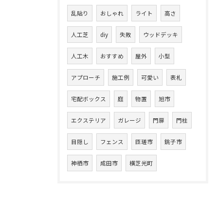
乱貼り
おしゃれ
ライト
高さ
人工芝
diy
失敗
ウッドデッキ
人工木
おすすめ
屋外
小型
アプローチ
施工例
可愛い
表札
宅配ボックス
庭
物置
旭市
エクステリア
ガレージ
門扉
門柱
目隠し
フェンス
匝瑳市
銚子市
神栖市
成田市
横芝光町