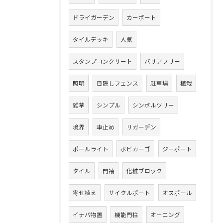
ドライガーデン
カーポート
タイルデッキ
人気
スタンプコンクリート
バリアフリー
照明
目隠しフェンス
駐車場
植栽
雑草
シンプル
シンボルツリー
境界
車止め
リガーデン
ポールライト
ボビカーゴ
ジーポート
タイル
門袖
化粧ブロック
寄せ植え
サイクルポート
オスポール
イナバ物置
機能門柱
オーニング