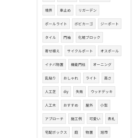
境界
車止め
リガーデン
ポールライト
ボビカーゴ
ジーポート
タイル
門袖
化粧ブロック
寄せ植え
サイクルポート
オスポール
イナバ物置
機能門柱
オーニング
乱貼り
おしゃれ
ライト
高さ
人工芝
diy
失敗
ウッドデッキ
人工木
おすすめ
屋外
小型
アプローチ
施工例
可愛い
表札
宅配ボックス
庭
物置
旭市