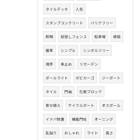
タイルデッキ
人気
スタンプコンクリート
バリアフリー
照明
目隠しフェンス
駐車場
植栽
雑草
シンプル
シンボルツリー
境界
車止め
リガーデン
ポールライト
ボビカーゴ
ジーポート
タイル
門袖
化粧ブロック
寄せ植え
サイクルポート
オスポール
イナバ物置
機能門柱
オーニング
乱貼り
おしゃれ
ライト
高さ