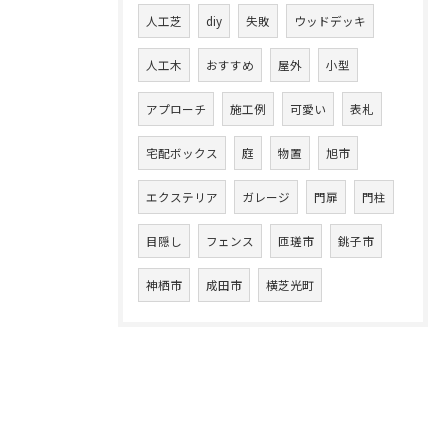
人工芝
diy
失敗
ウッドデッキ
人工木
おすすめ
屋外
小型
アプローチ
施工例
可愛い
表札
宅配ボックス
庭
物置
旭市
エクステリア
ガレージ
門扉
門柱
目隠し
フェンス
匝瑳市
銚子市
神栖市
成田市
横芝光町