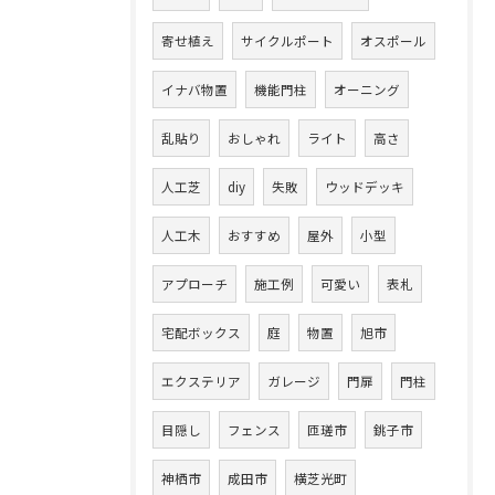
寄せ植え
サイクルポート
オスポール
イナバ物置
機能門柱
オーニング
乱貼り
おしゃれ
ライト
高さ
人工芝
diy
失敗
ウッドデッキ
人工木
おすすめ
屋外
小型
アプローチ
施工例
可愛い
表札
宅配ボックス
庭
物置
旭市
エクステリア
ガレージ
門扉
門柱
目隠し
フェンス
匝瑳市
銚子市
神栖市
成田市
横芝光町