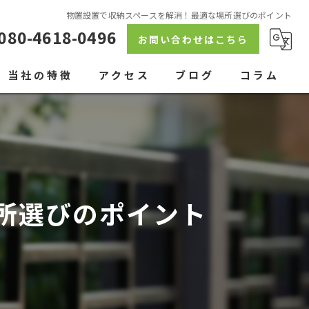
物置設置で収納スペースを解消！最適な場所選びのポイント
080-4618-0496
お問い合わせはこちら
当社の特徴
アクセス
ブログ
コラム
駐車場
ウッドデッキ
ブロック塀
所選びのポイント
人工芝
アプローチ