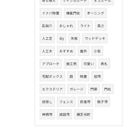
寄せ植え
サイクルポート
オスポール
イナバ物置
機能門柱
オーニング
乱貼り
おしゃれ
ライト
高さ
人工芝
diy
失敗
ウッドデッキ
人工木
おすすめ
屋外
小型
アプローチ
施工例
可愛い
表札
宅配ボックス
庭
物置
旭市
エクステリア
ガレージ
門扉
門柱
目隠し
フェンス
匝瑳市
銚子市
神栖市
成田市
横芝光町