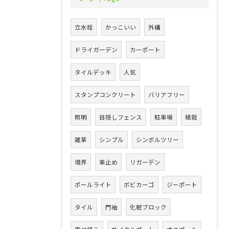
立水栓
かっこいい
外構
ドライガーデン
カーポート
タイルデッキ
人気
スタンプコンクリート
バリアフリー
照明
目隠しフェンス
駐車場
植栽
雑草
シンプル
シンボルツリー
境界
車止め
リガーデン
ポールライト
ボビカーゴ
ジーポート
タイル
門袖
化粧ブロック