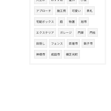
アプローチ
施工例
可愛い
表札
宅配ボックス
庭
物置
旭市
エクステリア
ガレージ
門扉
門柱
目隠し
フェンス
匝瑳市
銚子市
神栖市
成田市
横芝光町