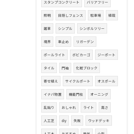
スタンプコンクリート
バリアフリー
照明
目隠しフェンス
駐車場
植栽
雑草
シンプル
シンボルツリー
境界
車止め
リガーデン
ポールライト
ボビカーゴ
ジーポート
タイル
門袖
化粧ブロック
寄せ植え
サイクルポート
オスポール
イナバ物置
機能門柱
オーニング
乱貼り
おしゃれ
ライト
高さ
人工芝
diy
失敗
ウッドデッキ
人工木
おすすめ
屋外
小型