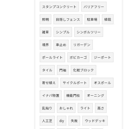
スタンプコンクリート
バリアフリー
照明
目隠しフェンス
駐車場
植栽
雑草
シンプル
シンボルツリー
境界
車止め
リガーデン
ポールライト
ボビカーゴ
ジーポート
タイル
門袖
化粧ブロック
寄せ植え
サイクルポート
オスポール
イナバ物置
機能門柱
オーニング
乱貼り
おしゃれ
ライト
高さ
人工芝
diy
失敗
ウッドデッキ