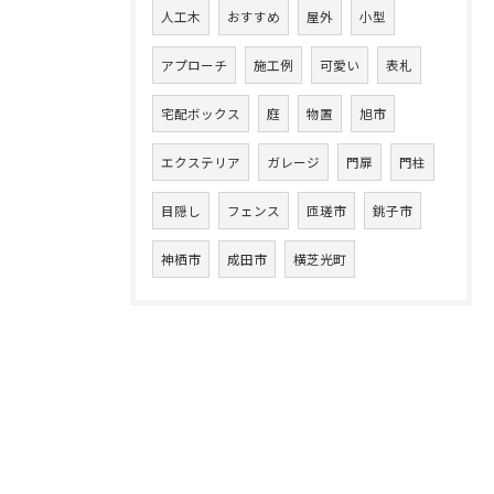
人工木
おすすめ
屋外
小型
アプローチ
施工例
可愛い
表札
宅配ボックス
庭
物置
旭市
エクステリア
ガレージ
門扉
門柱
目隠し
フェンス
匝瑳市
銚子市
神栖市
成田市
横芝光町