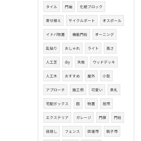
タイル
門袖
化粧ブロック
寄せ植え
サイクルポート
オスポール
イナバ物置
機能門柱
オーニング
乱貼り
おしゃれ
ライト
高さ
人工芝
diy
失敗
ウッドデッキ
人工木
おすすめ
屋外
小型
アプローチ
施工例
可愛い
表札
宅配ボックス
庭
物置
旭市
エクステリア
ガレージ
門扉
門柱
目隠し
フェンス
匝瑳市
銚子市