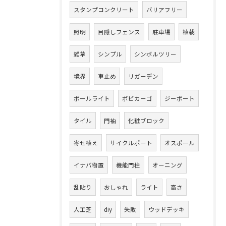
スタンプコンクリート
バリアフリー
照明
目隠しフェンス
駐車場
植栽
雑草
シンプル
シンボルツリー
境界
車止め
リガーデン
ポールライト
ボビカーゴ
ジーポート
タイル
門袖
化粧ブロック
寄せ植え
サイクルポート
オスポール
イナバ物置
機能門柱
オーニング
乱貼り
おしゃれ
ライト
高さ
人工芝
diy
失敗
ウッドデッキ